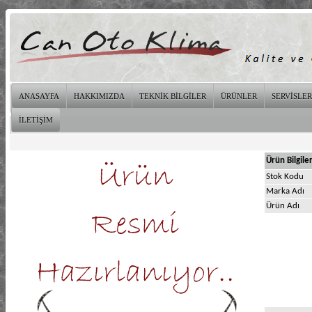
ANASAYFA
HAKKIMIZDA
TEKNİK BİLGİLER
ÜRÜNLER
SERVİSLER
İLETİŞİM
Ürün Bilgiler
Stok Kodu
Marka Adı
Ürün Adı