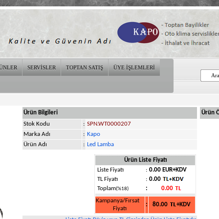
ÜNLER
SERVİSLER
TOPTAN SATIŞ
ÜYE İŞLEMLERİ
Ürün Bilgileri
Ürün Öz
Stok Kodu
:
SPN.WT0000207
Marka Adı
:
Kapo
Ürün Adı
:
Led Lamba
Ürün Liste Fiyatı
Liste Fiyatı
:
0.00 EUR+KDV
TL Fiyatı
:
0.00
Toplam
:
0.00
(%18)
Kampanya/Fırsat
:
80.00
+KDV
Fiyatı