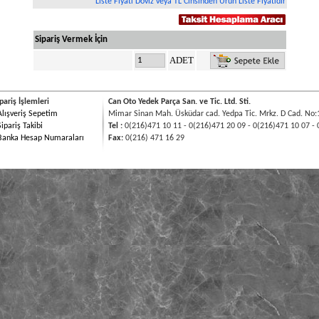
Liste Fiyatı Döviz veya TL Cinsinden Ürün Liste Fiyatıdır
Sipariş Vermek İçin
ADET
pariş İşlemleri
Can Oto Yedek Parça San. ve Tic. Ltd. Sti.
Alışveriş Sepetim
Mimar Sinan Mah. Üsküdar cad. Yedpa Tic. Mrkz. D Cad. No:
Sipariş Takibi
Tel :
0(216)471 10 11 - 0(216)471 20 09 - 0(216)471 10 07 - 
Banka Hesap Numaraları
Fax:
0(216) 471 16 29