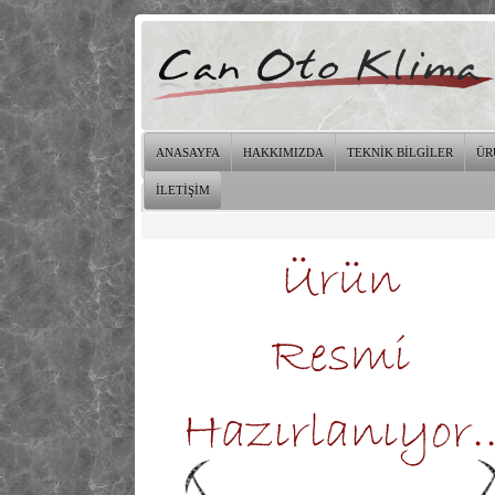
ANASAYFA
HAKKIMIZDA
TEKNİK BİLGİLER
ÜR
İLETİŞİM