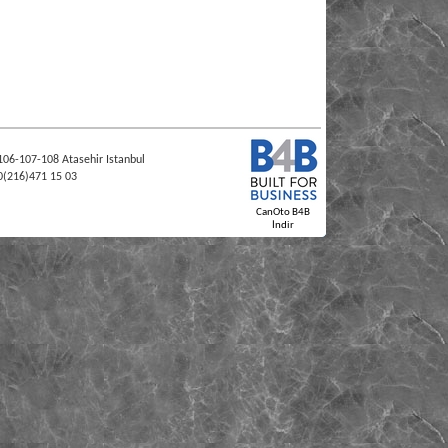
106-107-108 Atasehir Istanbul
0(216)471 15 03
CanOto B4B
İndir