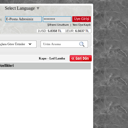
Select Language
▼
Şifremi Unuttum
|
Yeni Üye Kaydı
1USD:
5.8358
1EUR:
6.5637
Kapo - Led Lamba
ellikleri