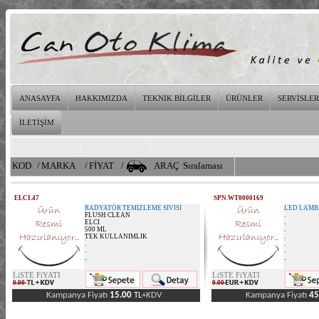
ANASAYFA
HAKKIMIZDA
TEKNİK BİLGİLER
ÜRÜNLER
SERVİSLER
İLETİŞİM
KOD
/
MARKA
/
FİYAT
/
ARAÇ
Sıralaması
ELCI.47
SPN.WT0000169
RADYATÖR TEMİZLEME SIVISI
LED LAMB
FLUSH CLEAN
.
ELCI
.
500 ML
.
TEK KULLANIMLIK
.
.
.
.
.
.
.
LiSTE FiYATI
LiSTE FiYATI
0.00
0.00
Kampanya Fiyatı
15.00
TL
+KDV
Kampanya Fiyatı
45