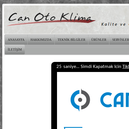
ANASAYFA
HAKKIMIZDA
TEKNİK BİLGİLER
ÜRÜNLER
SERVİSLER
İLETİŞİM
24
saniye... Simdi Kapatmak Icin
Tik